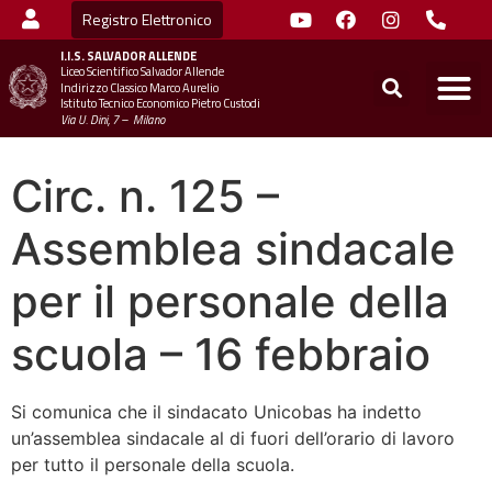
Registro Elettronico
I.I.S.
SALVADOR ALLENDE
Liceo Scientifico Salvador Allende
STUDENTI
MINIST
UFFICIO SC
UFFICIO SCOLASTICO TER
CHIAMA 
Indirizzo Classico Marco Aurelio
Istituto Tecnico Economico Pietro Custodi
Via U. Dini, 7 – Milano
Circ. n. 125 –
Assemblea sindacale
per il personale della
scuola – 16 febbraio
Si comunica che il sindacato Unicobas ha indetto
un’assemblea sindacale al di fuori dell’orario di lavoro
per tutto il personale della scuola.