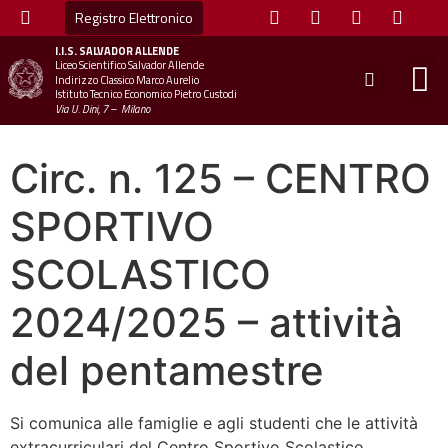
Registro Elettronico
I.I.S.
SALVADOR ALLENDE
Liceo Scientifico Salvador Allende
STUDE
MINI
UFFICIO
UFFICIO SCOLAS
CHIAM
Indirizzo Classico Marco Aurelio
Istituto Tecnico Economico Pietro Custodi
Via U. Dini, 7 – Milano
Circ. n. 125 – CENTRO
SPORTIVO
SCOLASTICO
2024/2025 – attività
del pentamestre
Si comunica alle famiglie e agli studenti che le attività
extracurriculari del Centro Sportivo Scolastico