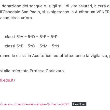
a donazione del sangue e sugli stili di vita salutari, a cura d
l’Ospedale San Paolo, si svolgeranno in Auditorium VENER
ranno circa un’ora.
5^A – 5^D – 5^F – 5^P
5^B – 5^C – 5^M – 5^N
anno le classi in Auditorium ed effettueranno la vigilanza, 
si alla referente Prof.ssa Carlevaro
i.edu.it
)
azione-su-donazione-del-sangue-3-marzo-2023
Download