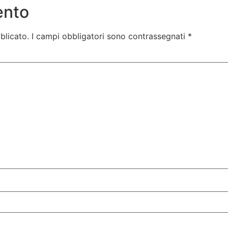
ento
blicato.
I campi obbligatori sono contrassegnati
*