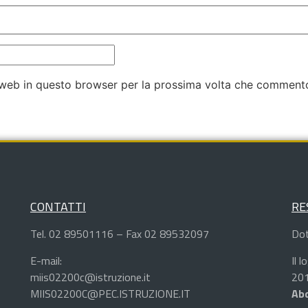
o web in questo browser per la prossima volta che comment
CONTATTI
RE
Tel. 02 89501116 – Fax 02 89532097
Dot
E-mail:
Il 
miis02200c@istruzione.it
201
MIIS02200C@PEC.ISTRUZIONE.IT
Abd