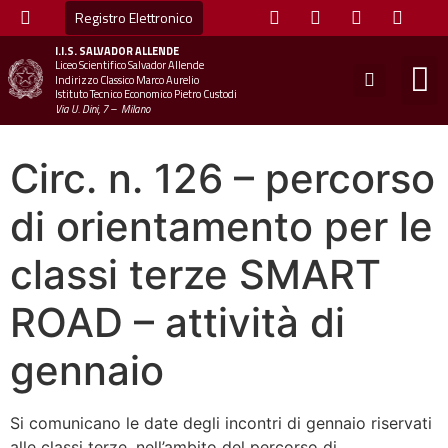
Registro Elettronico
I.I.S.
SALVADOR ALLENDE
Liceo Scientifico Salvador Allende
STUDE
MINI
UFFICIO
UFFICIO SCOLAS
CHIAM
Indirizzo Classico Marco Aurelio
Istituto Tecnico Economico Pietro Custodi
Via U. Dini, 7 – Milano
Circ. n. 126 – percorso
di orientamento per le
classi terze SMART
ROAD – attività di
gennaio
Si comunicano le date degli incontri di gennaio riservati
alle classi terze, nell’ambito del percorso di