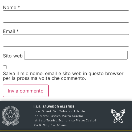
Nome
*
Email
*
Sito web
Salva il mio nome, email e sito web in questo browser
per la prossima volta che commento.
I.I.S. SALVADOR ALLENDE
Liceo Scientifico Salvador Allende
Indirizzo Classico Marco Aurelio
Istituto Tecnico Economico Pietro Custodi
Via U. Dini, 7 – Milano