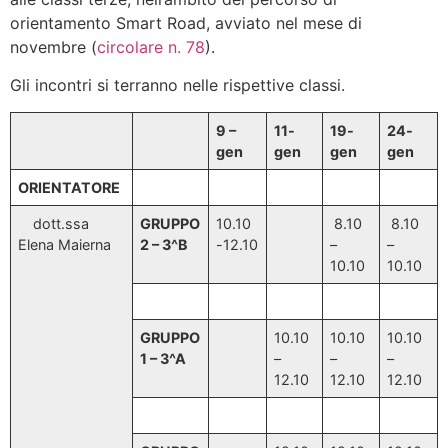
orientamento Smart Road, avviato nel mese di
novembre (
circolare n. 78
).
Gli incontri si terranno nelle rispettive classi.
9 –
11-
19-
24-
gen
gen
gen
gen
ORIENTATORE
dott.ssa
GRUPPO
10.10
8.10
8.10
Elena Maierna
2 – 3^B
-12.10
–
–
10.10
10.10
GRUPPO
10.10
10.10
10.10
1 – 3^A
–
–
–
12.10
12.10
12.10