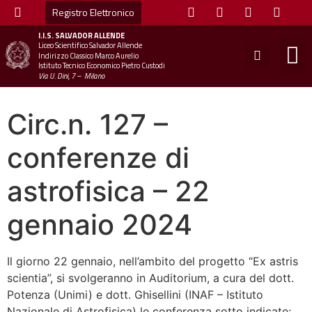
Registro Elettronico
I.I.S.
SALVADOR ALLENDE
Liceo Scientifico Salvador Allende
STUDE
MINI
UFFICIO
UFFICIO SCOLAS
CHIAM
Indirizzo Classico Marco Aurelio
Istituto Tecnico Economico Pietro Custodi
Via U. Dini, 7 – Milano
Circ.n. 127 –
conferenze di
astrofisica – 22
gennaio 2024
Il giorno 22 gennaio, nell’ambito del progetto “Ex astris
scientia”, si svolgeranno in Auditorium, a cura del dott.
Potenza (Unimi) e dott. Ghisellini (INAF – Istituto
Nazionale di Astrofisica) le conferenza sotto indicate: