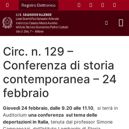
Registro Elettronico
I.I.S.
SALVADOR ALLENDE
Liceo Scientifico Salvador Allende
STUDE
MINI
UFFICIO
UFFICIO SCOLAS
CHIAM
Indirizzo Classico Marco Aurelio
Istituto Tecnico Economico Pietro Custodi
Via U. Dini, 7 – Milano
Circ. n. 129 –
Conferenza di storia
contemporanea – 24
febbraio
Giovedì 24 febbraio, dalle 9.20 alle 11.10
, si terrà in
Auditorium
una conferenza sul tema delle
deportazioni in Italia
, tenuta dal professor Simone
Campanozzi, dell’Istituto Lombardo di Storia