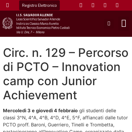
Registro Elettronico
I.I.S.
SALVADOR ALLENDE
Liceo Scientifico Salvador Allende
STUDE
MINI
UFFICIO
UFFICIO SCOLAS
CHIAM
Indirizzo Classico Marco Aurelio
Istituto Tecnico Economico Pietro Custodi
Via U. Dini, 7 – Milano
Circ. n. 129 – Percorso
di PCTO – Innovation
camp con Junior
Achievement
Mercoledì 3 e giovedì 4 febbraio
gli studenti delle
classi 3^N, 4^A, 4^B, 4^D, 4^E, 5^F, affiancati dalle tutor
PCTO proff. Baroni, Guerriero, Tinelli e Trombetta,
parteciperanno all’Innovation Camp, organizzato dalla