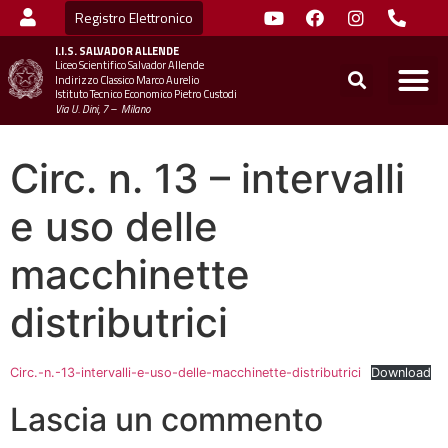
Registro Elettronico
I.I.S.
SALVADOR ALLENDE
Liceo Scientifico Salvador Allende
STUDENTI
MINIST
UFFICIO SC
UFFICIO SCOLASTICO TER
CHIAMA 
Indirizzo Classico Marco Aurelio
Istituto Tecnico Economico Pietro Custodi
Via U. Dini, 7 – Milano
Circ. n. 13 – intervalli
e uso delle
macchinette
distributrici
Circ.-n.-13-intervalli-e-uso-delle-macchinette-distributrici
Download
Lascia un commento