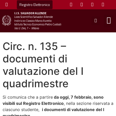
Registro Elettronico
I.I.S.
SALVADOR ALLENDE
Liceo Scientifico Salvador Allende
STUDE
MINI
UFFICIO
UFFICIO SCOLAS
CHIAM
Indirizzo Classico Marco Aurelio
Istituto Tecnico Economico Pietro Custodi
Via U. Dini, 7 – Milano
Circ. n. 135 –
documenti di
valutazione del I
quadrimestre
Si comunica che a partire
da oggi, 7 febbraio, sono
visibili sul Registro Elettronico
, nella sezione riservata a
ciascuno studente,
i documenti di valutazione del I
quadrimestre
.