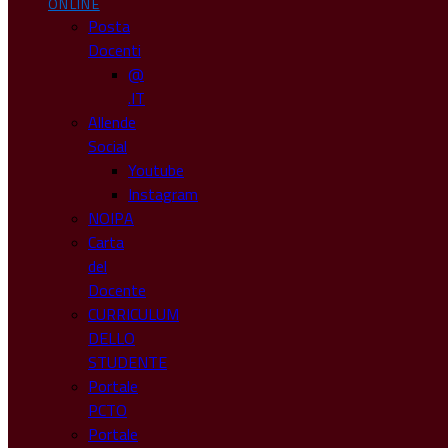
ONLINE
Posta
Docenti
@
.IT
Allende
Social
Youtube
Instagram
NOIPA
Carta
del
Docente
CURRICULUM
DELLO
STUDENTE
Portale
PCTO
Portale