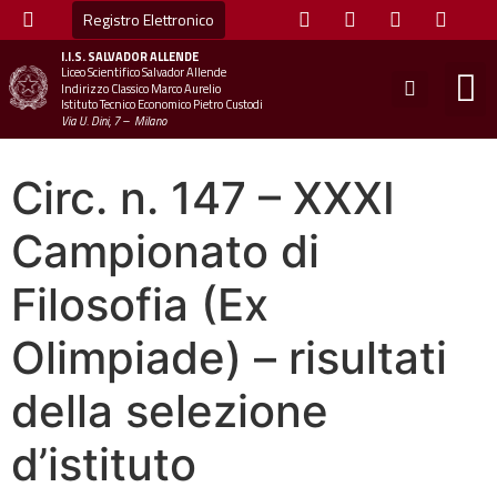
Registro Elettronico
I.I.S.
SALVADOR ALLENDE
Liceo Scientifico Salvador Allende
STUDE
MINI
UFFICIO
UFFICIO SCOLAS
CHIAM
Indirizzo Classico Marco Aurelio
Istituto Tecnico Economico Pietro Custodi
Via U. Dini, 7 – Milano
Circ. n. 147 – XXXI
Campionato di
Filosofia (Ex
Olimpiade) – risultati
della selezione
d’istituto