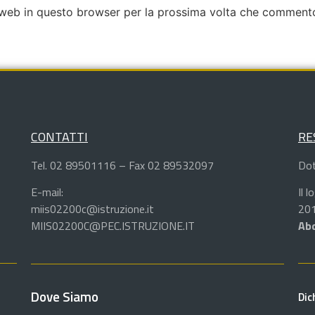
o web in questo browser per la prossima volta che comment
CONTATTI
RE
Tel. 02 89501116 – Fax 02 89532097
Dot
E-mail:
Il 
miis02200c@istruzione.it
201
MIIS02200C@PEC.ISTRUZIONE.IT
Abd
Dove Siamo
Dic