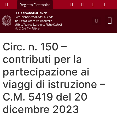
Registro Elettronico
I.I.S.
SALVADOR ALLENDE
Liceo Scientifico Salvador Allende
STUDE
MINI
UFFICIO
UFFICIO SCOLAS
CHIAM
Indirizzo Classico Marco Aurelio
Istituto Tecnico Economico Pietro Custodi
Via U. Dini, 7 – Milano
Circ. n. 150 –
contributi per la
partecipazione ai
viaggi di istruzione –
C.M. 5419 del 20
dicembre 2023