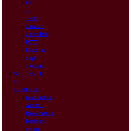
Libri
di
Testo
Circolari
Calendari
PCTO
Elaborati
degli
studenti
STUDENTI
E
FAMIGLIE
Modulistica
Genitori
Ricevimento
Iscrizioni
online