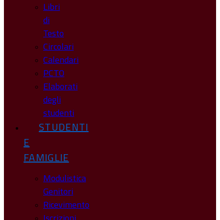
Libri
di
Testo
Circolari
Calendari
PCTO
Elaborati
degli
studenti
STUDENTI
E
FAMIGLIE
Modulistica
Genitori
Ricevimento
Iscrizioni