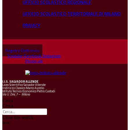
UFFICIO SCOLASTICO REGIONALE
UFFICIO SCOLASTICO TERRITORIALE DI MILANO
PRIVACY
Registro Elettronico
Youtube
Facebook
Instagram
Phone-alt
I.I.S.
SALVADOR ALLENDE
Liceo Scientifico Salvador Allende
Indirizzo Classico Marco Aurelio
Istituto Tecnico Economico Pietro Custodi
Via U. Dini, 7 – Milano
Cerca
Cerca
Close this search
box.