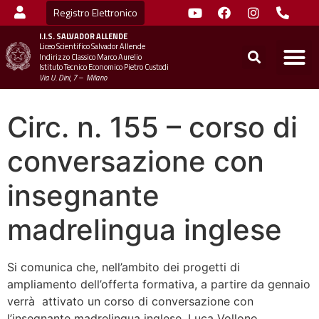
Registro Elettronico
I.I.S.
SALVADOR ALLENDE
Liceo Scientifico Salvador Allende
STUDENTI
MINIST
UFFICIO SC
UFFICIO SCOLASTICO TER
CHIAMA 
Indirizzo Classico Marco Aurelio
Istituto Tecnico Economico Pietro Custodi
Via U. Dini, 7 – Milano
Circ. n. 155 – corso di
conversazione con
insegnante
madrelingua inglese
Si comunica che, nell’ambito dei progetti di
ampliamento dell’offerta formativa, a partire da gennaio
verrà attivato un corso di conversazione con
l’insegnante madrelingua inglese, Luca Vollono.