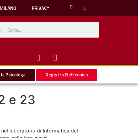
 MILANO
PRIVACY
la Psicologa
Registro Elettronico
22 e 23
 nel laboratorio di Informatica del