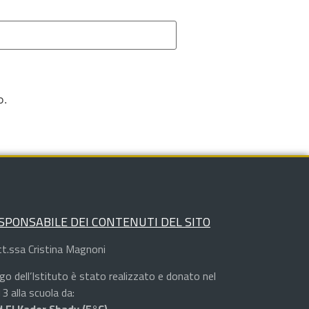
o.
SPONSABILE DEI CONTENUTI DEL SITO
t.ssa Cristina Magnoni
logo dell’Istituto è stato realizzato e donato nel
3 alla scuola da:
 El Kader Shady (5°C)