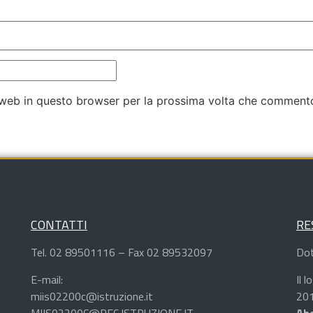
o web in questo browser per la prossima volta che comment
CONTATTI
RE
Tel. 02 89501116 – Fax 02 89532097
Dot
E-mail:
Il 
miis02200c@istruzione.it
201
MIIS02200C@PEC.ISTRUZIONE.IT
Abd