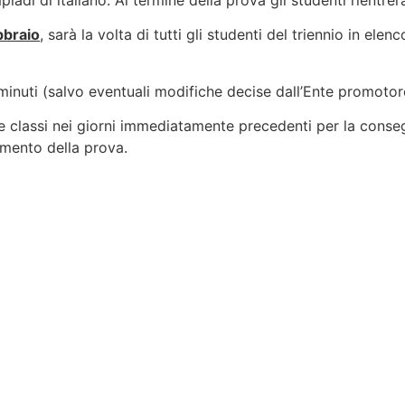
iadi di italiano. Al termine della prova gli studenti rientrera
bbraio
, sarà la volta di tutti gli studenti del triennio in ele
nuti (salvo eventuali modifiche decise dall’Ente promotor
e classi nei giorni immediatamente precedenti per la conseg
omento della prova.