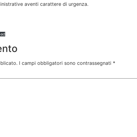
nistrative aventi carattere di urgenza.
oad
ento
blicato.
I campi obbligatori sono contrassegnati
*