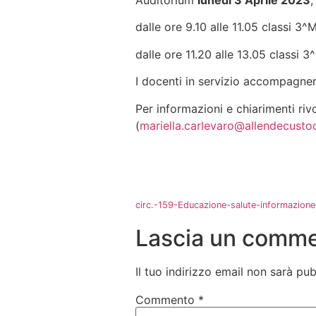
Auditorium
lunedì
3
Aprile
2023
,
dalle ore 9.10 alle 11.05 classi 3
dalle ore 11.20 alle 13.05 classi 
I docenti in servizio accompagnera
Per informazioni e chiarimenti riv
(
mariella.carlevaro@allendecustod
circ.-159-Educazione-salute-informazione
Lascia un comm
Il tuo indirizzo email non sarà pub
Commento
*