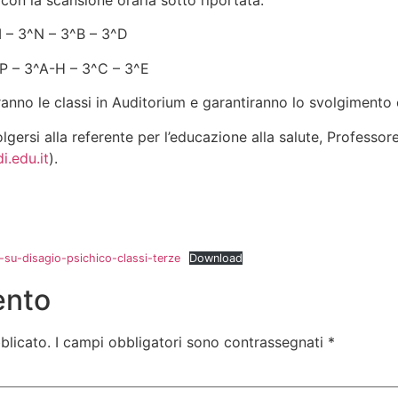
 con la scansione oraria sotto riportata.
^M – 3^N – 3^B – 3^D
3^P – 3^A-H – 3^C – 3^E
nno le classi in Auditorium e garantiranno lo svolgimento c
olgersi alla referente per l’educazione alla salute, Professo
i.edu.it
).
-su-disagio-psichico-classi-terze
Download
ento
blicato.
I campi obbligatori sono contrassegnati
*