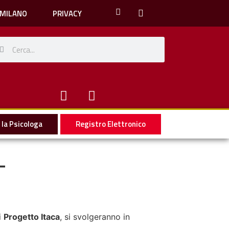
 MILANO
PRIVACY
la Psicologa
Registro Elettronico
–
i
Progetto Itaca
, si svolgeranno in