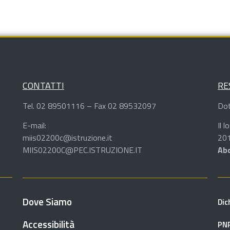
CONTATTI
RE
Tel. 02 89501116 – Fax 02 89532097
Dot
E-mail:
Il 
miis02200c@istruzione.it
201
MIIS02200C@PEC.ISTRUZIONE.IT
Abd
Dove Siamo
Dic
Accessibilità
PN