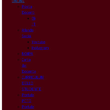
ONLINE
Posta
Docenti
@
.IT
Allende
Social
Youtube
Instagram
NOIPA
Carta
del
Docente
CURRICULUM
DELLO
STUDENTE
Portale
PCTO
Portale