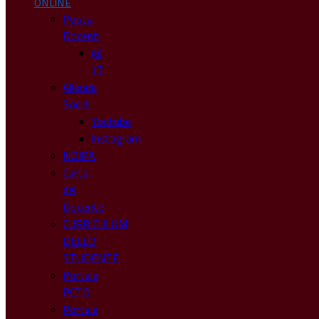
ONLINE
Posta
Docenti
@
.IT
Allende
Social
Youtube
Instagram
NOIPA
Carta
del
Docente
CURRICULUM
DELLO
STUDENTE
Portale
PCTO
Portale