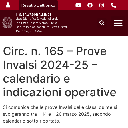
Registro Elettronico
I.I.S.
SALVADOR ALLENDE
Liceo Scientifico Salvador Allende
STUDENTI
MINIST
UFFICIO SC
UFFICIO SCOLASTICO TER
CHIAMA 
Indirizzo Classico Marco Aurelio
Istituto Tecnico Economico Pietro Custodi
Via U. Dini, 7 – Milano
Circ. n. 165 – Prove
Invalsi 2024-25 –
calendario e
indicazioni operative
Si comunica che le prove Invalsi delle classi quinte si
svolgeranno tra il 14 e il 20 marzo 2025, secondo il
calendario sotto riportato.