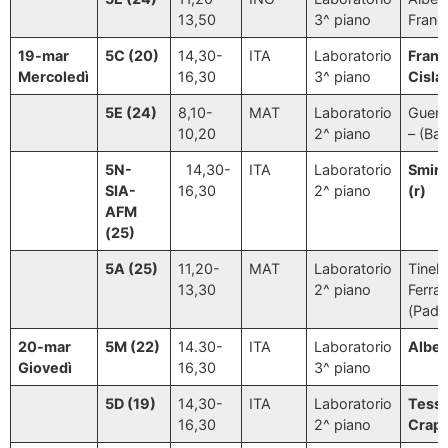
13,50
3^ piano
Franc
19-mar
5C (20)
14,30-
ITA
Laboratorio
Franc
Mercoledì
16,30
3^ piano
Cisla
5E (24)
8,10-
MAT
Laboratorio
Guerri
10,20
2^ piano
– (Bar
5N-
14,30-
ITA
Laboratorio
Smir
SIA-
16,30
2^ piano
(r)
AFM
(25)
5A (25)
11,20-
MAT
Laboratorio
Tinel
13,30
2^ piano
Ferrar
(Pado
20-mar
5M (22)
14.30-
ITA
Laboratorio
Alber
Giovedì
16,30
3^ piano
5D (19)
14,30-
ITA
Laboratorio
Tessit
16,30
2^ piano
Crap