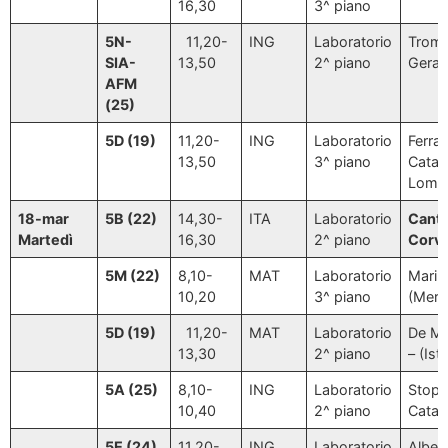
16,30
3^ piano
5N-
11,20-
ING
Laboratorio
Tromb
SIA-
13,50
2^ piano
Gerac
AFM
(25)
5D (19)
11,20-
ING
Laboratorio
Ferrar
13,50
3^ piano
Catal
Lomb
18-mar
5B (22)
14,30-
ITA
Laboratorio
Canta
Martedì
16,30
2^ piano
Corv
5M (22)
8,10-
MAT
Laboratorio
Marino
10,20
3^ piano
(Mera
5D (19)
11,20-
MAT
Laboratorio
De Ma
13,30
2^ piano
– (Ist
5A (25)
8,10-
ING
Laboratorio
Stopp
10,40
2^ piano
Catala
5E (24)
11,20-
ING
Laboratorio
Alberti