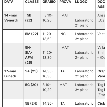
DATA
CLASSE
ORARIO
PROVA
LUOGO
DOCE
ASSI
14 -mar
5B
8,10-
MAT
Ansan
Venerdì
(22)
10,20
Laboratorio
(Scarp
2^ piano
5M (22)
11,20-
ING
Laboratorio
Vasta
13,50
3^ piano
5N-
MAT
Vailat
SIA-
11,20-
Laboratorio
Smiro
AFM
13,30
2^ piano
– (De 
(25)
17-mar
5A (25)
14,30-
ITA
Laboratorio
Crapa
Lunedì
16,30
2^ piano
Vann
5C (20)
8,10-
MAT
Laboratorio
Tagli
10,20
3^ piano
Tagli
(Frong
5E (24)
14,30-
ITA
Laboratorio
Cislag