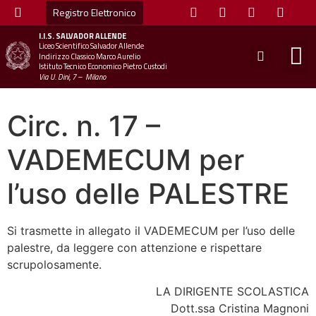
Registro Elettronico
I.I.S.
SALVADOR ALLENDE
Liceo Scientifico Salvador Allende
STUDE
MINI
UFFICIO
UFFICIO SCOLAS
CHIAM
Indirizzo Classico Marco Aurelio
Istituto Tecnico Economico Pietro Custodi
Via U. Dini, 7 – Milano
Circ. n. 17 –
VADEMECUM per
l’uso delle PALESTRE
Si trasmette in allegato il VADEMECUM per l’uso delle
palestre, da leggere con attenzione e rispettare
scrupolosamente.
LA DIRIGENTE SCOLASTICA
Dott.ssa Cristina Magnoni