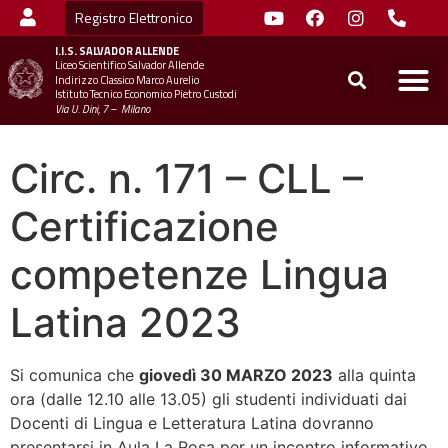
Registro Elettronico
I.I.S.
SALVADOR ALLENDE
Liceo Scientifico Salvador Allende
STUDENTI
MINIST
UFFICIO SC
UFFICIO SCOLASTICO TER
CHIAMA 
Indirizzo Classico Marco Aurelio
Istituto Tecnico Economico Pietro Custodi
Via U. Dini, 7 – Milano
Circ. n. 171 – CLL –
Certificazione
competenze Lingua
Latina 2023
Si comunica che
giovedì 30 MARZO 2023
alla quinta
ora (dalle 12.10 alle 13.05) gli studenti individuati dai
Docenti di Lingua e Letteratura Latina dovranno
presentarsi in Aula La Rosa per un incontro informativo