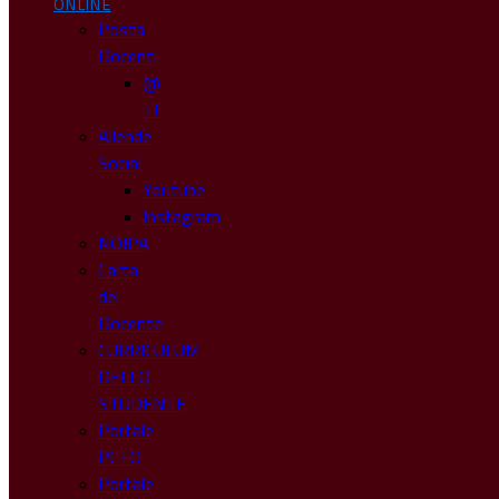
ONLINE
Posta
Docenti
@
.IT
Allende
Social
Youtube
Instagram
NOIPA
Carta
del
Docente
CURRICULUM
DELLO
STUDENTE
Portale
PCTO
Portale