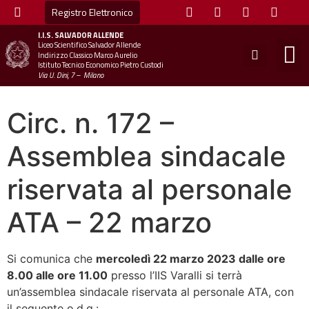
Registro Elettronico
I.I.S.
SALVADOR ALLENDE
Liceo Scientifico Salvador Allende
STUDE
MINI
UFFICIO
UFFICIO SCOLAS
CHIAM
Indirizzo Classico Marco Aurelio
Istituto Tecnico Economico Pietro Custodi
Via U. Dini, 7 – Milano
Circ. n. 172 –
Assemblea sindacale
riservata al personale
ATA – 22 marzo
Si comunica che
mercoledì 22 marzo 2023 dalle ore
8.00 alle ore 11.00
presso l’IIS Varalli si terrà
un’assemblea sindacale riservata al personale ATA, con
il seguente o.d.g.: