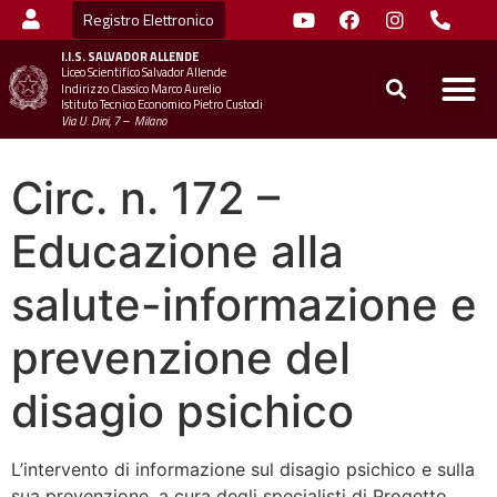
Registro Elettronico
I.I.S.
SALVADOR ALLENDE
Liceo Scientifico Salvador Allende
STUDENTI
MINIST
UFFICIO SC
UFFICIO SCOLASTICO TER
CHIAMA 
Indirizzo Classico Marco Aurelio
Istituto Tecnico Economico Pietro Custodi
Via U. Dini, 7 – Milano
Circ. n. 172 –
Educazione alla
salute-informazione e
prevenzione del
disagio psichico
L’intervento di informazione sul disagio psichico e sulla
sua prevenzione, a cura degli specialisti di Progetto