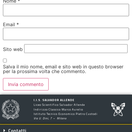
Nome
*
Email
*
Sito web
Salva il mio nome, email e sito web in questo browser
per la prossima volta che commento.
I.I.S. SALVADOR ALLENDE
Liceo Scientifico Salvador Allende
Indirizzo Classico Marco Aurelio
Istituto Tecnico Economico Pietro Custodi
Via U. Dini, 7 – Milano
Contatti