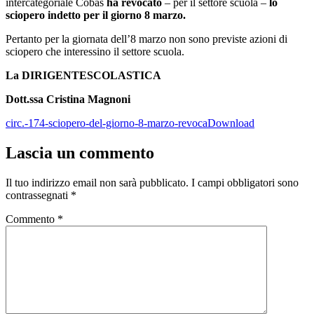
intercategoriale Cobas
ha revocato
– per il settore scuola –
lo
sciopero indetto per il giorno 8 marzo.
Pertanto per la giornata dell’8 marzo non sono previste azioni di
sciopero che interessino il settore scuola.
La DIRIGENTE
SCOLASTICA
Dott.ssa Cristina Magnoni
circ.-174-sciopero-del-giorno-8-marzo-revoca
Download
Lascia un commento
Il tuo indirizzo email non sarà pubblicato.
I campi obbligatori sono
contrassegnati
*
Commento
*