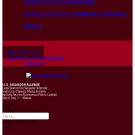
UFFICIO SCOLASTICO REGIONALE
UFFICIO SCOLASTICO TERRITORIALE DI MILANO
PRIVACY
Registro Elettronico
Youtube
Facebook
Instagram
Phone-alt
I.I.S.
SALVADOR ALLENDE
Liceo Scientifico Salvador Allende
Indirizzo Classico Marco Aurelio
Istituto Tecnico Economico Pietro Custodi
Via U. Dini, 7 – Milano
Cerca
Cerca
Close this search
box.