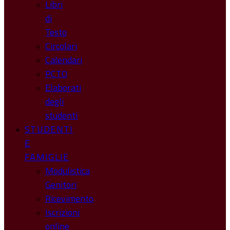
Libri
di
Testo
Circolari
Calendari
PCTO
Elaborati
degli
studenti
STUDENTI
E
FAMIGLIE
Modulistica
Genitori
Ricevimento
Iscrizioni
online