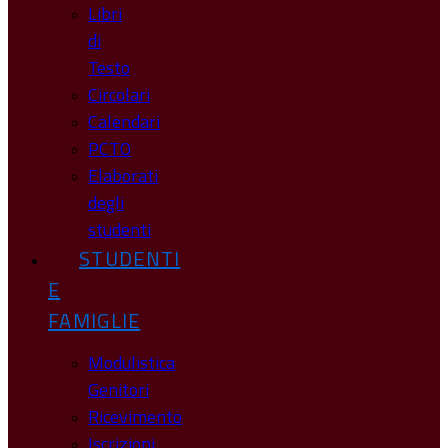
Libri
di
Testo
Circolari
Calendari
PCTO
Elaborati
degli
studenti
STUDENTI
E
FAMIGLIE
Modulistica
Genitori
Ricevimento
Iscrizioni