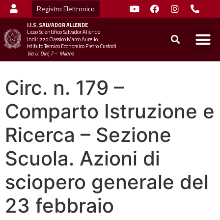
Registro Elettronico
I.I.S.
SALVADOR ALLENDE
Liceo Scientifico Salvador Allende
STUDENTI
MINIST
UFFICIO SC
UFFICIO SCOLASTICO TER
CHIAMA 
Indirizzo Classico Marco Aurelio
Istituto Tecnico Economico Pietro Custodi
Via U. Dini, 7 – Milano
Circ. n. 179 –
Comparto Istruzione e
Ricerca – Sezione
Scuola. Azioni di
sciopero generale del
23 febbraio