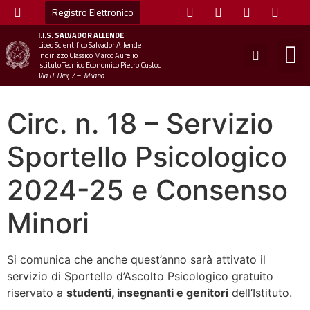
Registro Elettronico
I.I.S.
SALVADOR ALLENDE
Liceo Scientifico Salvador Allende
STUDE
MINI
UFFICIO
UFFICIO SCOLAS
CHIAM
Indirizzo Classico Marco Aurelio
Istituto Tecnico Economico Pietro Custodi
Via U. Dini, 7 – Milano
Circ. n. 18 – Servizio
Sportello Psicologico
2024-25 e Consenso
Minori
Si comunica che anche quest’anno sarà attivato il
servizio di Sportello d’Ascolto Psicologico gratuito
riservato a
studenti, insegnanti e genitori
dell’Istituto.