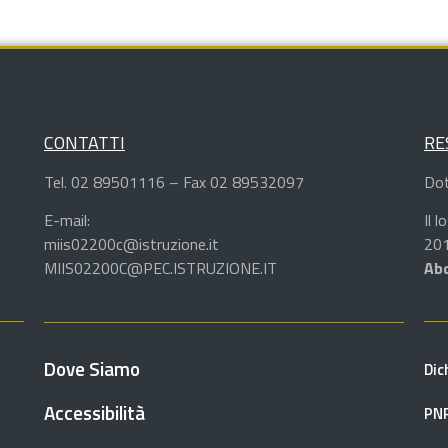
CONTATTI
RE
Tel. 02 89501116 – Fax 02 89532097
Dot
E-mail:
Il 
miis02200c@istruzione.it
201
MIIS02200C@PEC.ISTRUZIONE.IT
Abd
Dove Siamo
Dic
Accessibilità
PN