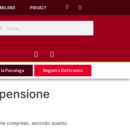
 MILANO
PRIVACY
la Psicologa
Registro Elettronico
spensione
aprile compreso, secondo quanto