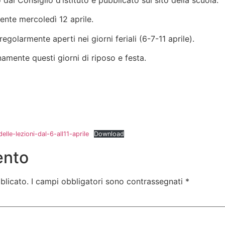
dal Consiglio d’istituto e pubblicato sul sito della scuola.
ente mercoledì 12 aprile.
regolarmente aperti nei giorni feriali (6-7-11 aprile).
namente questi giorni di riposo e festa.
lle-lezioni-dal-6-all11-aprile
Download
ento
blicato.
I campi obbligatori sono contrassegnati
*