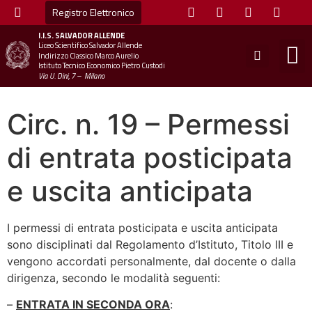
Registro Elettronico
I.I.S.
SALVADOR ALLENDE
Liceo Scientifico Salvador Allende
STUDE
MINI
UFFICIO
UFFICIO SCOLAS
CHIAM
Indirizzo Classico Marco Aurelio
Istituto Tecnico Economico Pietro Custodi
Via U. Dini, 7 – Milano
Circ. n. 19 – Permessi
di entrata posticipata
e uscita anticipata
I permessi di entrata posticipata e uscita anticipata
sono disciplinati dal Regolamento d’Istituto, Titolo III e
vengono accordati personalmente, dal docente o dalla
dirigenza, secondo le modalità seguenti:
–
ENTRATA IN SECONDA ORA
: