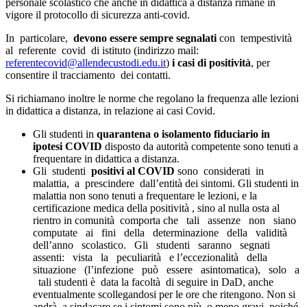
personale scolastico che anche in didattica a distanza rimane in
vigore il protocollo di sicurezza anti-covid.
In particolare,
devono essere sempre segnalati
con tempestività
al referente covid di istituto (indirizzo mail:
referentecovid@allendecustodi.edu.it
)
i casi di positività
, per
consentire il tracciamento dei contatti.
Si richiamano inoltre le norme che regolano la frequenza alle lezioni
in didattica a distanza, in relazione ai casi Covid.
Gli studenti in
quarantena o isolamento fiduciario in
ipotesi COVID
disposto da autorità competente sono tenuti a
frequentare in didattica a distanza.
Gli studenti
positivi al COVID
sono considerati in
malattia, a prescindere dall’entità dei sintomi. Gli studenti in
malattia non sono tenuti a frequentare le lezioni, e la
certificazione medica della positività , sino al nulla osta al
rientro in comunità comporta che tali assenze non siano
computate ai fini della determinazione della validità
dell’anno scolastico. Gli studenti saranno segnati
assenti: vista la peculiarità e l’eccezionalità della
situazione (l’infezione può essere asintomatica), solo a
tali studenti è data la facoltà di seguire in DaD, anche
eventualmente scollegandosi per le ore che ritengono. Non si
andrà a sindacare se i sintomi sono più o meno gravi, poiché