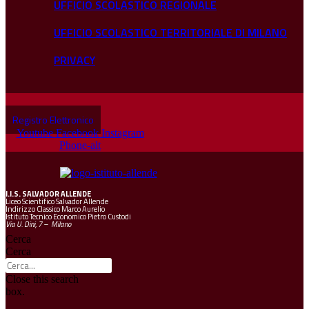
UFFICIO SCOLASTICO REGIONALE
UFFICIO SCOLASTICO TERRITORIALE DI MILANO
PRIVACY
Registro Elettronico
Youtube
Facebook
Instagram
Phone-alt
I.I.S.
SALVADOR ALLENDE
Liceo Scientifico Salvador Allende
Indirizzo Classico Marco Aurelio
Istituto Tecnico Economico Pietro Custodi
Via U. Dini, 7 – Milano
Cerca
Cerca
Close this search
box.