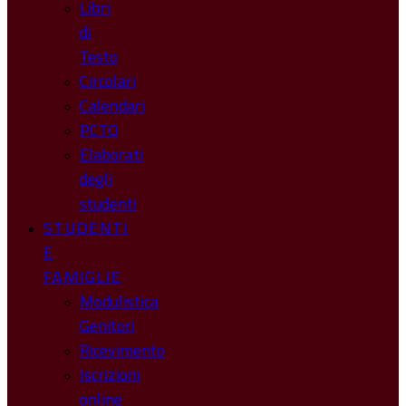
Libri
di
Testo
Circolari
Calendari
PCTO
Elaborati
degli
studenti
STUDENTI
E
FAMIGLIE
Modulistica
Genitori
Ricevimento
Iscrizioni
online