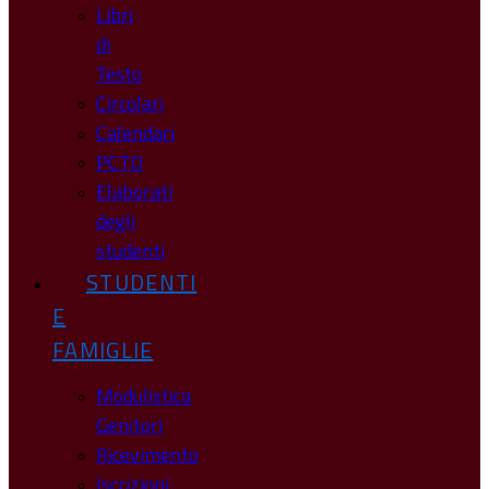
Libri
di
Testo
Circolari
Calendari
PCTO
Elaborati
degli
studenti
STUDENTI
E
FAMIGLIE
Modulistica
Genitori
Ricevimento
Iscrizioni