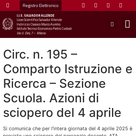
Registro Elettronico
I.I.S.
SALVADOR ALLENDE
Liceo Scientifico Salvador Allende
STUDE
MINI
UFFICIO
UFFICIO SCOLAS
CHIAM
Indirizzo Classico Marco Aurelio
Istituto Tecnico Economico Pietro Custodi
Via U. Dini, 7 – Milano
Circ. n. 195 –
Comparto Istruzione e
Ricerca – Sezione
Scuola. Azioni di
sciopero del 4 aprile
Si comunica che per l’intera giornata del 4 aprile 2025 è
previsto uno sciopero del personale docente, ATA,