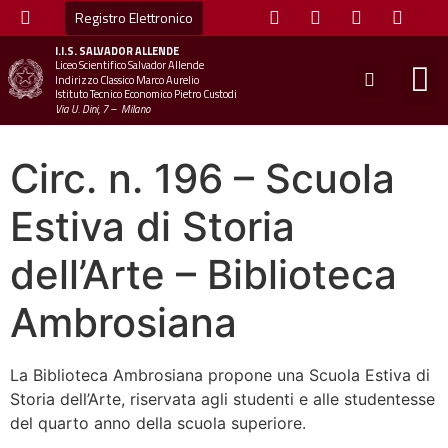
Registro Elettronico
I.I.S.
SALVADOR ALLENDE
Liceo Scientifico Salvador Allende
STUDE
MINI
UFFICIO
UFFICIO SCOLAS
CHIAM
Indirizzo Classico Marco Aurelio
Istituto Tecnico Economico Pietro Custodi
Via U. Dini, 7 – Milano
Circ. n. 196 – Scuola
Estiva di Storia
dell’Arte – Biblioteca
Ambrosiana
La Biblioteca Ambrosiana propone una Scuola Estiva di
Storia dell’Arte, riservata agli studenti e alle studentesse
del quarto anno della scuola superiore.