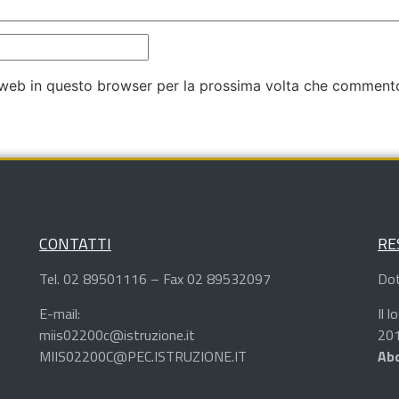
o web in questo browser per la prossima volta che comment
CONTATTI
RE
Tel. 02 89501116 – Fax 02 89532097
Dot
E-mail:
Il 
miis02200c@istruzione.it
201
MIIS02200C@PEC.ISTRUZIONE.IT
Abd