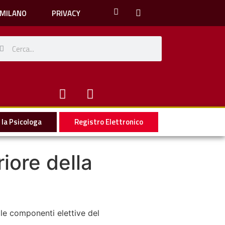
 MILANO
PRIVACY
la Psicologa
Registro Elettronico
riore della
elle componenti elettive del