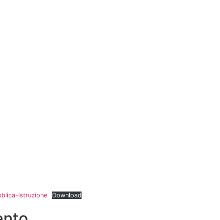
blica-Istruzione
Download
ento