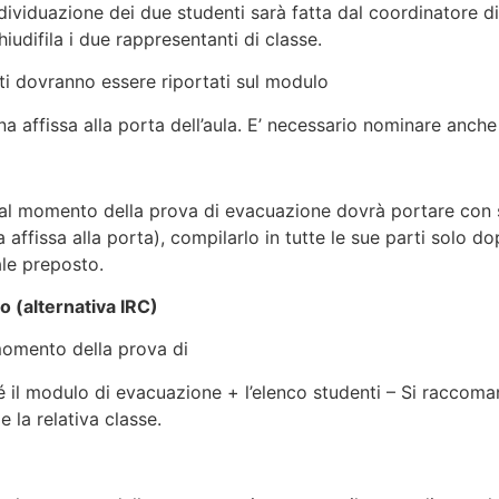
ndividuazione dei due studenti sarà fatta dal coordinatore d
iudifila i due rappresentanti di classe.
ati dovranno essere riportati sul modulo
lina affissa alla porta dell’aula. E’ necessario nominare anche
se al momento della prova di evacuazione dovrà portare con
na affissa alla porta), compilarlo in tutte le sue parti solo d
le preposto.
dio (alternativa IRC)
l momento della prova di
il modulo di evacuazione + l’elenco studenti – Si raccoman
e la relativa classe.
re