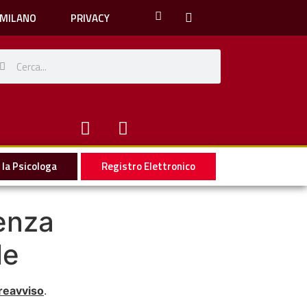
 MILANO
PRIVACY
la Psicologa
Registro Elettronico
senza
le
reavviso
.