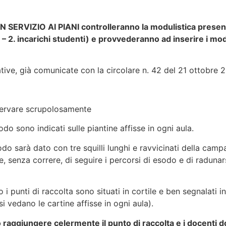
RVIZIO AI PIANI controlleranno la modulistica presente n
 – 2. incarichi studenti) e provvederanno ad inserire i mo
ative, già comunicate con la circolare n. 42 del 21 ottobre 
servare scrupolosamente
odo sono indicati sulle piantine affisse in ogni aula.
sodo sarà dato con tre squilli lunghi e ravvicinati della cam
, senza correre, di seguire i percorsi di esodo e di radunars
to i punti di raccolta sono situati in cortile e ben segnalati 
i vedano le cartine affisse in ogni aula).
aggiungere celermente il punto di raccolta e i docenti d