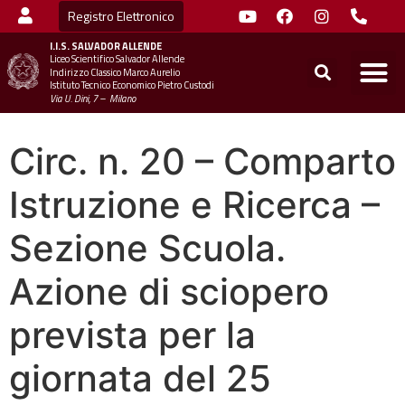
Registro Elettronico
I.I.S.
SALVADOR ALLENDE
Liceo Scientifico Salvador Allende
STUDENTI
MINIST
UFFICIO SC
UFFICIO SCOLASTICO TER
CHIAMA 
Indirizzo Classico Marco Aurelio
Istituto Tecnico Economico Pietro Custodi
Via U. Dini, 7 – Milano
Circ. n. 20 – Comparto
Istruzione e Ricerca –
Sezione Scuola.
Azione di sciopero
prevista per la
giornata del 25