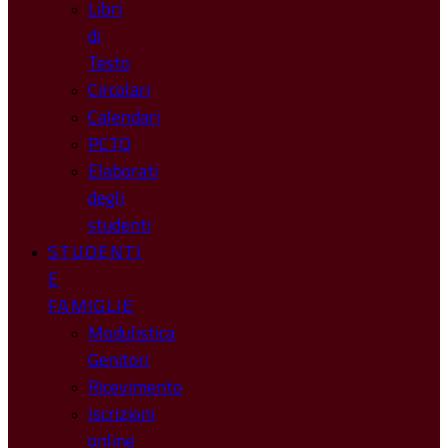
Libri
di
Testo
Circolari
Calendari
PCTO
Elaborati
degli
studenti
STUDENTI
E
FAMIGLIE
Modulistica
Genitori
Ricevimento
Iscrizioni
online