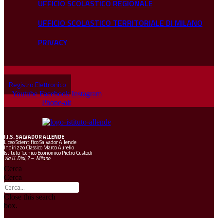
UFFICIO SCOLASTICO REGIONALE
UFFICIO SCOLASTICO TERRITORIALE DI MILANO
PRIVACY
Registro Elettronico
Youtube
Facebook
Instagram
Phone-alt
I.I.S.
SALVADOR ALLENDE
Liceo Scientifico Salvador Allende
Indirizzo Classico Marco Aurelio
Istituto Tecnico Economico Pietro Custodi
Via U. Dini, 7 – Milano
Cerca
Cerca
Close this search
box.