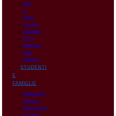
Libri
di
Testo
Circolari
Calendari
PCTO
Elaborati
degli
studenti
STUDENTI
E
FAMIGLIE
Modulistica
Genitori
Ricevimento
Iscrizioni