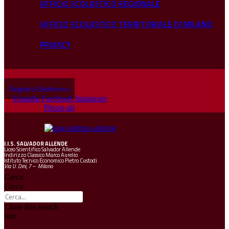
UFFICIO SCOLASTICO REGIONALE
UFFICIO SCOLASTICO TERRITORIALE DI MILANO
PRIVACY
Registro Elettronico
Youtube
Facebook
Instagram
Phone-alt
I.I.S.
SALVADOR ALLENDE
Liceo Scientifico Salvador Allende
Indirizzo Classico Marco Aurelio
Istituto Tecnico Economico Pietro Custodi
Via U. Dini, 7 – Milano
Cerca
Cerca
Close this search
box.