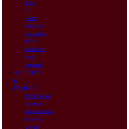
Libri
di
Testo
Circolari
Calendari
PCTO
Elaborati
degli
studenti
STUDENTI
E
FAMIGLIE
Modulistica
Genitori
Ricevimento
Iscrizioni
online