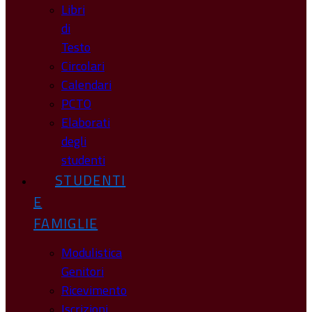
Libri
di
Testo
Circolari
Calendari
PCTO
Elaborati
degli
studenti
STUDENTI
E
FAMIGLIE
Modulistica
Genitori
Ricevimento
Iscrizioni