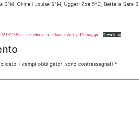
5^M, Chinell Louise 5^M, Uggeri Zoe 5^C, Bettella Sara 5
021-22-Finali-provinciali-di-Beach-Volley-13-maggio
Download
ento
blicato.
I campi obbligatori sono contrassegnati
*