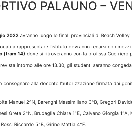
RTIVO PALAUNO – VEN
gio 2022
avranno luogo le finali provinciali di Beach Volley.
ocati a rappresentare l’istituto dovranno recarsi con mezzi
o (tram 14)
dove si ritroveranno con la prof.ssa Guerriero p
prevista intorno alle ore 13.30, gli studenti saranno conged
consegnare alla docente l’autorizzazione firmata dai genito
abita Manuel 2^N, Barenghi Massimiliano 3^B, Gregori David
nesi Greta 2^N, Brudaglia Chiara 1^E, Calvano Giorgia 1^A, M
ossi Riccardo 5^B, Girino Mattia 4^F.