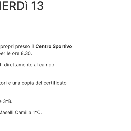
ERDì 13
 propri presso il
Centro Sportivo
er le ore 8.30.
ati direttamente al campo
ri e una copia del certificato
e 3^B.
aselli Camilla 1^C.