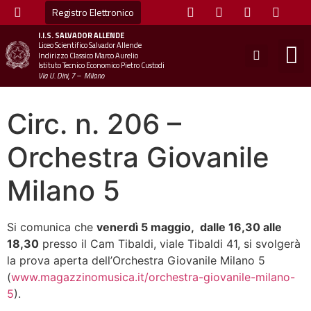
Registro Elettronico
I.I.S.
SALVADOR ALLENDE
Liceo Scientifico Salvador Allende
STUDE
MINI
UFFICIO
UFFICIO SCOLAS
CHIAM
Indirizzo Classico Marco Aurelio
Istituto Tecnico Economico Pietro Custodi
Via U. Dini, 7 – Milano
Circ. n. 206 –
Orchestra Giovanile
Milano 5
Si comunica che
venerdì 5 maggio, dalle 16,30 alle
18,30
presso il Cam Tibaldi, viale Tibaldi 41, si svolgerà
la prova aperta dell’Orchestra Giovanile Milano 5
(
www.magazzinomusica.it/orchestra-giovanile-milano-
5
).