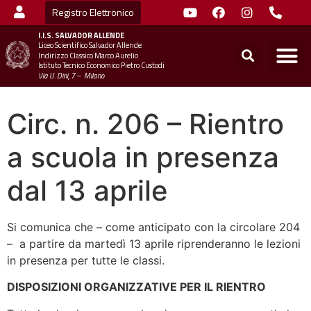
Registro Elettronico
I.I.S.
SALVADOR ALLENDE
Liceo Scientifico Salvador Allende
STUDENTI
MINIST
UFFICIO SC
UFFICIO SCOLASTICO TER
CHIAMA 
Indirizzo Classico Marco Aurelio
Istituto Tecnico Economico Pietro Custodi
Via U. Dini, 7 – Milano
Circ. n. 206 – Rientro
a scuola in presenza
dal 13 aprile
Si comunica che – come anticipato con la circolare 204
– a partire da martedì 13 aprile riprenderanno le lezioni
in presenza per tutte le classi.
DISPOSIZIONI ORGANIZZATIVE PER IL RIENTRO