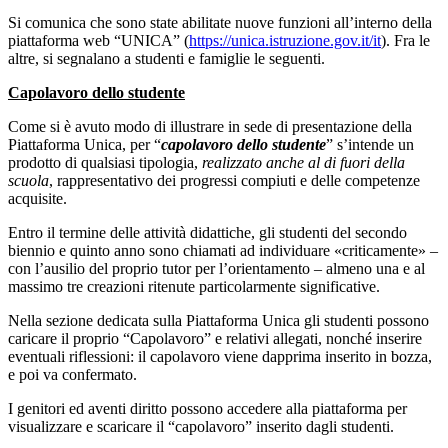
Si comunica che sono state abilitate nuove funzioni all’interno della
piattaforma web “UNICA” (
https://unica.istruzione.gov.it/it
). Fra le
altre, si segnalano a studenti e famiglie le seguenti.
Capolavoro dello studente
Come si è avuto modo di illustrare in sede di presentazione della
Piattaforma Unica, per “
capolavoro dello studente
” s’intende un
prodotto di qualsiasi tipologia,
realizzato anche al di fuori della
scuola
, rappresentativo dei progressi compiuti e delle competenze
acquisite.
Entro il termine delle attività didattiche, gli studenti del secondo
biennio e quinto anno sono chiamati ad individuare «criticamente» –
con l’ausilio del proprio tutor per l’orientamento – almeno una e al
massimo tre creazioni ritenute particolarmente significative.
Nella sezione dedicata sulla Piattaforma Unica gli studenti possono
caricare il proprio “Capolavoro” e relativi allegati, nonché inserire
eventuali riflessioni: il capolavoro viene dapprima inserito in bozza,
e poi va confermato.
I genitori ed aventi diritto possono accedere alla piattaforma per
visualizzare e scaricare il “capolavoro” inserito dagli studenti.