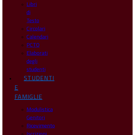
Libri
di
Testo
Circolari
Calendari
PCTO
Elaborati
degli
studenti
STUDENTI
E
FAMIGLIE
Modulistica
Genitori
Ricevimento
Iscrizioni