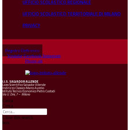
UFFICIO SCOLASTICO REGIONALE
UFFICIO SCOLASTICO TERRITORIALE DI MILANO
PRIVACY
Registro Elettronico
Youtube
Facebook
Instagram
Phone-alt
I.I.S.
SALVADOR ALLENDE
Liceo Scientifico Salvador Allende
Indirizzo Classico Marco Aurelio
Istituto Tecnico Economico Pietro Custodi
Via U. Dini, 7 – Milano
Cerca
Cerca
Close this search
box.