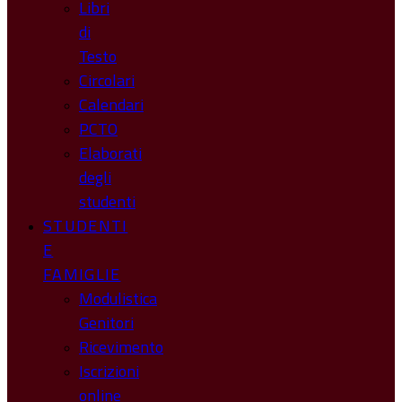
Libri
di
Testo
Circolari
Calendari
PCTO
Elaborati
degli
studenti
STUDENTI
E
FAMIGLIE
Modulistica
Genitori
Ricevimento
Iscrizioni
online