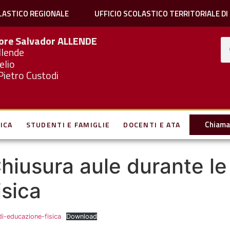
LASTICO REGIONALE
UFFICIO SCOLASTICO TERRITORIALE DI
iore Salvador
ALLENDE
llende
elio
Pietro Custodi
Chiama 
ICA
STUDENTI E FAMIGLIE
DOCENTI E ATA
Chiusura aule durante le
isica
di-educazione-fisica
Download