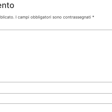
ento
blicato.
I campi obbligatori sono contrassegnati
*