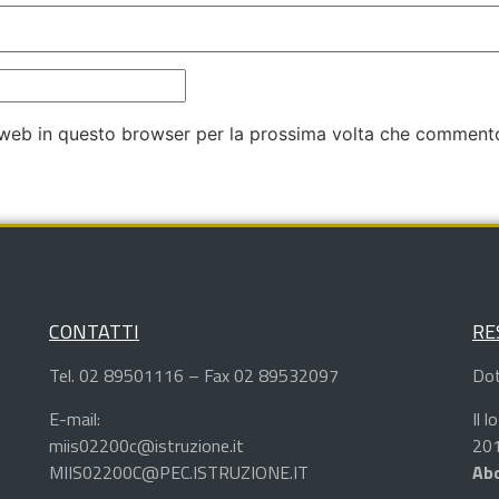
o web in questo browser per la prossima volta che comment
CONTATTI
RE
Tel. 02 89501116 – Fax 02 89532097
Dot
E-mail:
Il 
miis02200c@istruzione.it
201
MIIS02200C@PEC.ISTRUZIONE.IT
Abd