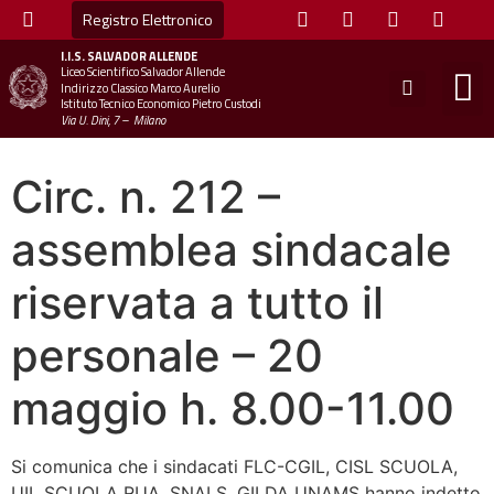
Registro Elettronico
I.I.S.
SALVADOR ALLENDE
Liceo Scientifico Salvador Allende
STUDE
MINI
UFFICIO
UFFICIO SCOLAS
CHIAM
Indirizzo Classico Marco Aurelio
Istituto Tecnico Economico Pietro Custodi
Via U. Dini, 7 – Milano
Circ. n. 212 –
assemblea sindacale
riservata a tutto il
personale – 20
maggio h. 8.00-11.00
Si comunica che i sindacati FLC-CGIL, CISL SCUOLA,
UIL SCUOLA RUA, SNALS, GILDA UNAMS hanno indetto