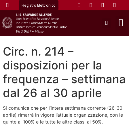
Registro Elettronico
I.I.S.
SALVADOR ALLENDE
Liceo Scientifico Salvador Allende
STUDE
MINI
UFFICIO
UFFICIO SCOLAS
CHIAM
Indirizzo Classico Marco Aurelio
Istituto Tecnico Economico Pietro Custodi
Via U. Dini, 7 – Milano
Circ. n. 214 –
disposizioni per la
frequenza – settimana
dal 26 al 30 aprile
Si comunica che per l’intera settimana corrente (26-30
aprile) rimarrà in vigore l’attuale organizzazione, con le
quinte al 100% e le tutte le altre classi al 50%.