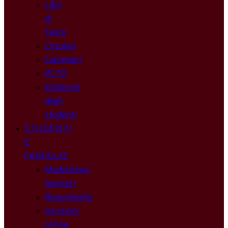
Libri
di
Testo
Circolari
Calendari
PCTO
Elaborati
degli
studenti
STUDENTI
E
FAMIGLIE
Modulistica
Genitori
Ricevimento
Iscrizioni
online