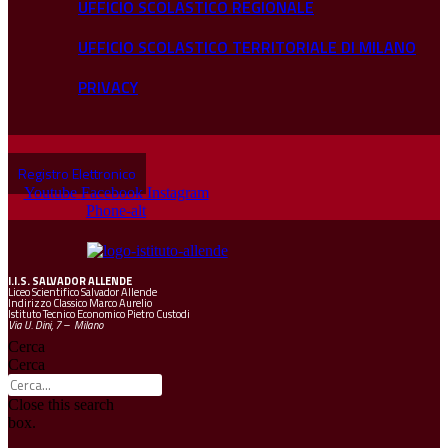
UFFICIO SCOLASTICO REGIONALE
UFFICIO SCOLASTICO TERRITORIALE DI MILANO
PRIVACY
Registro Elettronico
Youtube
Facebook
Instagram
Phone-alt
I.I.S.
SALVADOR ALLENDE
Liceo Scientifico Salvador Allende
Indirizzo Classico Marco Aurelio
Istituto Tecnico Economico Pietro Custodi
Via U. Dini, 7 – Milano
Cerca
Cerca
Close this search
box.