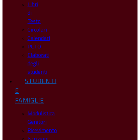
Libri
di
Testo
Circolari
Calendari
PCTO
Elaborati
degli
studenti
STUDENTI
E
FAMIGLIE
Modulistica
Genitori
Ricevimento
Iscrizioni