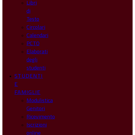
Libri
di
Testo
Circolari
Calendari
PCTO
Elaborati
degli
studenti
STUDENTI
E
FAMIGLIE
Modulistica
Genitori
Ricevimento
Iscrizioni
online