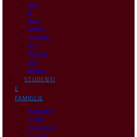
Libri
di
Testo
Circolari
Calendari
PCTO
Elaborati
degli
studenti
STUDENTI
E
FAMIGLIE
Modulistica
Genitori
Ricevimento
Iscrizioni