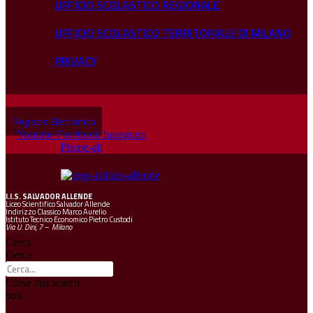
UFFICIO SCOLASTICO REGIONALE
UFFICIO SCOLASTICO TERRITORIALE DI MILANO
PRIVACY
Registro Elettronico
Youtube
Facebook
Instagram
Phone-alt
I.I.S.
SALVADOR ALLENDE
Liceo Scientifico Salvador Allende
Indirizzo Classico Marco Aurelio
Istituto Tecnico Economico Pietro Custodi
Via U. Dini, 7 – Milano
Cerca
Cerca
Close this search
box.