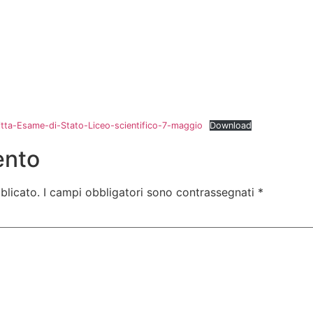
itta-Esame-di-Stato-Liceo-scientifico-7-maggio
Download
ento
blicato.
I campi obbligatori sono contrassegnati
*