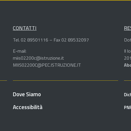
CONTATTI
RE
Tel. 02 89501116 – Fax 02 89532097
Dot
E-mail:
Il 
miis02200c@istruzione.it
201
MIIS02200C@PEC.ISTRUZIONE.IT
Abd
Dove Siamo
Dic
Accessibilità
PN